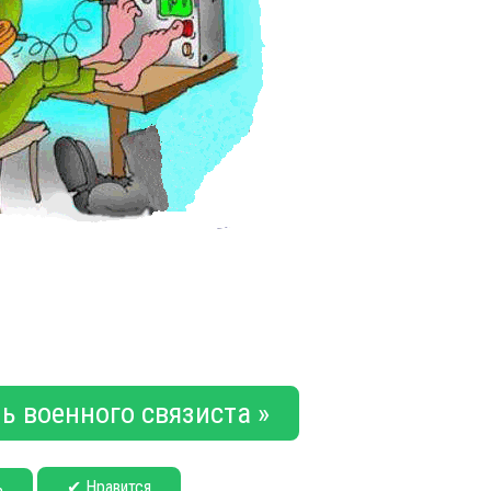
ь военного связиста »
✔ Нравится
ь