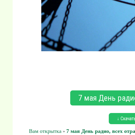
7 мая День радио
↓ Скачат
Вам открытка
7 мая День радио, всех отр
»