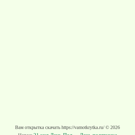
Вам открытка скачать https://vamotkrytka.ru/ © 2026
21 мая День Пол...
День полярника