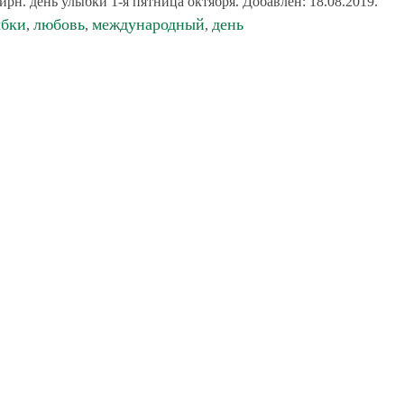
н. день улыбки 1-я пятница октября. Добавлен: 18.08.2019.
ыбки
любовь
международный
день
,
,
,