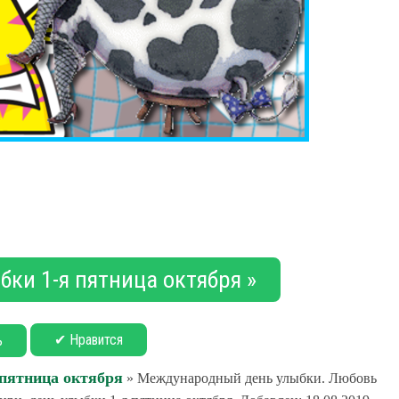
бки 1-я пятница октября »
✔ Нравится
ь
 пятница октября
» Международный день улыбки. Любовь