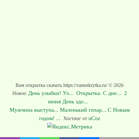
Вам открытка скачать https://vamotkrytka.ru/ © 2026
День улыбки! Ул...
Открытка. С дне...
2
Новое:
июня День здо...
Мужчина выступа...
Маленький гепар...
С Новым
годом! ...
uCoz
Хостинг от