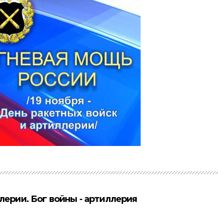
лерии. Бог войны - артиллерия