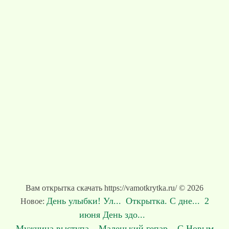
Вам открытка скачать https://vamotkrytka.ru/ © 2026
День улыбки! Ул...
Открытка. С дне...
2
Новое:
июня День здо...
Мужчина выступа...
Маленький гепар...
С Новым