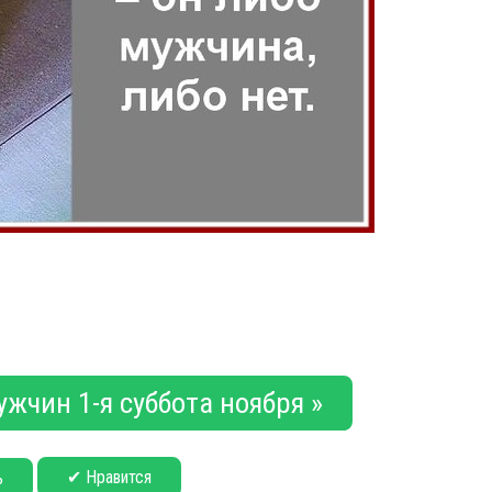
жчин 1-я суббота ноября »
✔ Нравится
ь