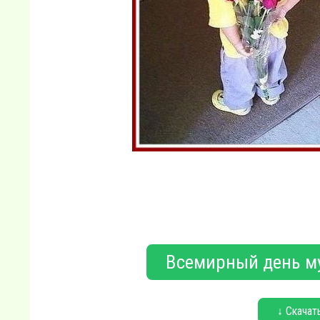
Всемирный день му
↓ Скачат