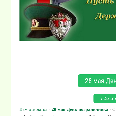
28 мая Де
↓ Скачат
Вам открытка
28 мая День пограничника
»
» С