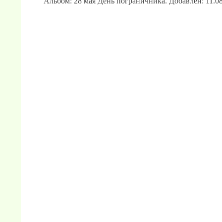
Альбом: 28 мая День пограничника. Добавлен: 11.08