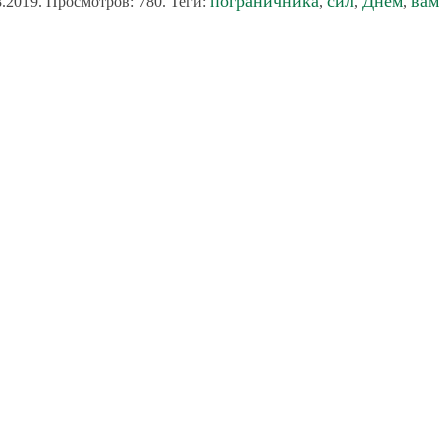
пограничника
сил
Днём
вам
.2019. Просмотров: 780. Теги:
,
,
,