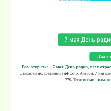
7 мая День радио
↓ Скачат
Вам открытка
7 мая День радио, всех отра
»
Открытки поздравления гиф фото. Альбом: 7 мая День
всемирным
п
779. Теги:
,