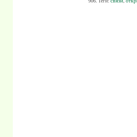
связи
откр
906. Теги:
,