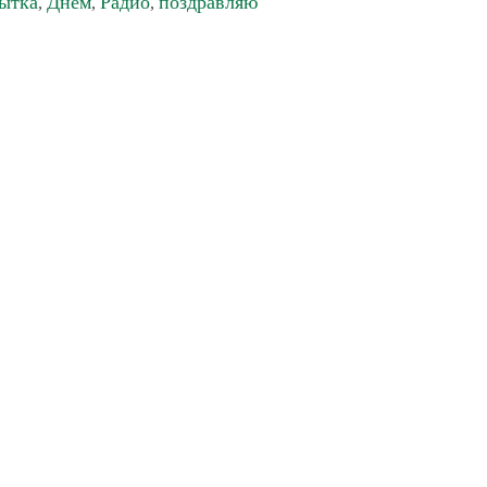
ытка
Днём
Радио
поздравляю
,
,
,