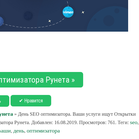
птимизатора Рунета »
✔ Нравится
ь
унета
» День SEO оптимизатора. Ваши услуги ищут Открытки
seo
атора Рунета. Добавлен: 16.08.2019. Просмотров: 761. Теги:
,
ваши
день
оптимизатора
,
,