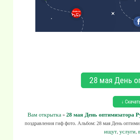
28 мая День о
↓ Скачат
Вам открытка
28 мая День оптимизатора Р
»
поздравления гиф фото. Альбом: 28 мая День оптимиз
ищут
услуги
,
,