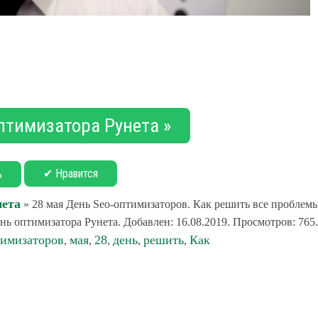
птимизатора Рунета »
✔ Нравится
ь
нета
» 28 мая День Seo-оптимизаторов. Как решить все проблем
ь оптимизатора Рунета. Добавлен: 16.08.2019. Просмотров: 765.
тимизаторов
мая
28
день
решить
Как
,
,
,
,
,