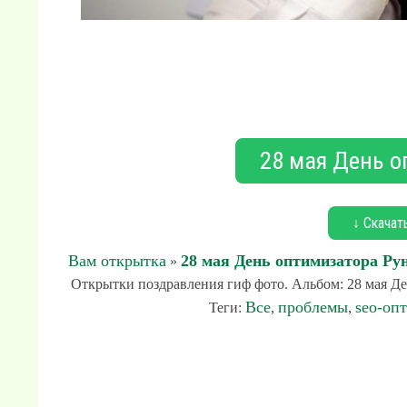
28 мая День о
↓ Скачат
Вам открытка
28 мая День оптимизатора Ру
»
Открытки поздравления гиф фото. Альбом: 28 мая Ден
Все
проблемы
seo-оп
Теги:
,
,