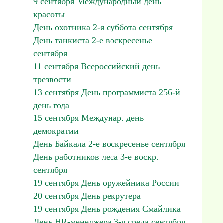
9 сентября Международный день
красоты
День охотника 2-я суббота сентября
День танкиста 2-е воскресенье
сентября
м
11 сентября Всероссийский день
трезвости
13 сентября День программиста 256-й
день года
15 сентября Междунар. день
демократии
День Байкала 2-е воскресенье сентября
День работников леса 3-е воскр.
сентября
19 сентября День оружейника России
20 сентября День рекрутера
19 сентября День рождения Смайлика
День HR-менеджера 3-я среда сентября