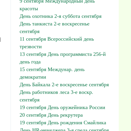
9 сентября Международный день
красоты
День охотника 2-я суббота сентября
День танкиста 2-е воскресенье
сентября
м
11 сентября Всероссийский день
трезвости
13 сентября День программиста 256-й
день года
15 сентября Междунар. день
демократии
День Байкала 2-е воскресенье сентября
День работников леса 3-е воскр.
сентября
19 сентября День оружейника России
20 сентября День рекрутера
19 сентября День рождения Смайлика
День HR-менеджера 3-я среда сентября