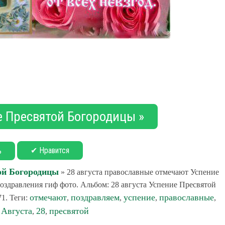
е Пресвятой Богородицы »
✔ Нравится
ь
ой Богородицы
» 28 августа православные отмечают Успение
здравления гиф фото. Альбом: 28 августа Успение Пресвятой
отмечают
поздравляем
успение
православные
71. Теги:
,
,
,
,
Августа
28
пресвятой
,
,
,