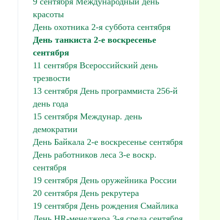
9 сентября Международный день
красоты
День охотника 2-я суббота сентября
День танкиста 2-е воскресенье
сентября
11 сентября Всероссийский день
трезвости
13 сентября День программиста 256-й
день года
15 сентября Междунар. день
демократии
День Байкала 2-е воскресенье сентября
День работников леса 3-е воскр.
сентября
19 сентября День оружейника России
20 сентября День рекрутера
19 сентября День рождения Смайлика
День HR-менеджера 3-я среда сентября