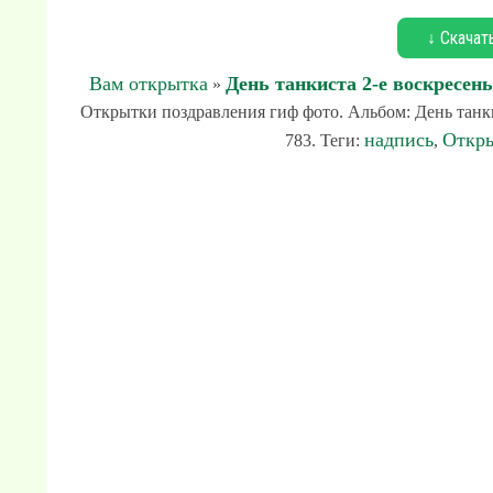
↓ Скачат
Вам открытка
День танкиста 2-е воскресен
»
Открытки поздравления гиф фото. Альбом: День танкис
надпись
Откр
783. Теги:
,