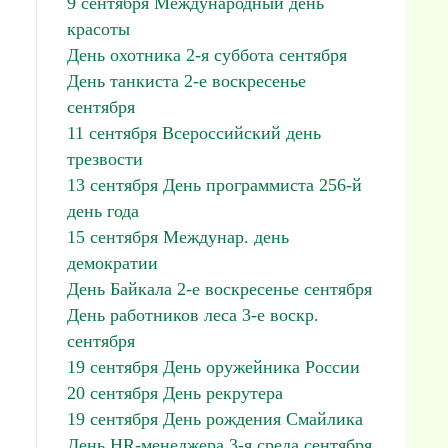
9 сентября Международный день
красоты
День охотника 2-я суббота сентября
День танкиста 2-е воскресенье
сентября
11 сентября Всероссийский день
трезвости
13 сентября День программиста 256-й
день года
15 сентября Междунар. день
демократии
День Байкала 2-е воскресенье сентября
День работников леса 3-е воскр.
сентября
19 сентября День оружейника России
20 сентября День рекрутера
19 сентября День рождения Смайлика
День HR-менеджера 3-я среда сентября