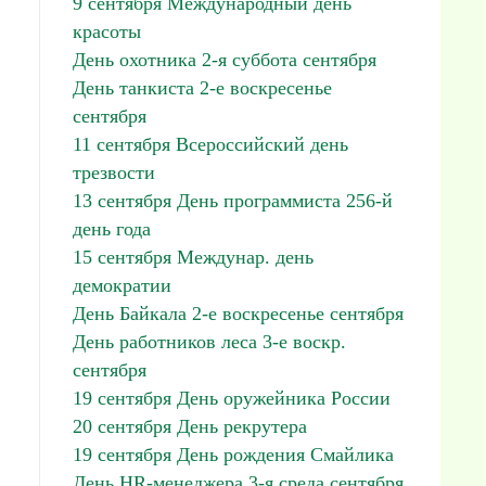
9 сентября Международный день
красоты
День охотника 2-я суббота сентября
День танкиста 2-е воскресенье
сентября
11 сентября Всероссийский день
трезвости
13 сентября День программиста 256-й
день года
15 сентября Междунар. день
демократии
День Байкала 2-е воскресенье сентября
День работников леса 3-е воскр.
сентября
19 сентября День оружейника России
20 сентября День рекрутера
19 сентября День рождения Смайлика
День HR-менеджера 3-я среда сентября