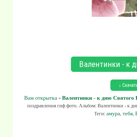
Валентинки - к 
↓ Скачат
Вам открытка
Валентинки - к дню Святого
»
поздравления гиф фото. Альбом: Валентинки - к дн
амура
тебя
Теги:
,
,