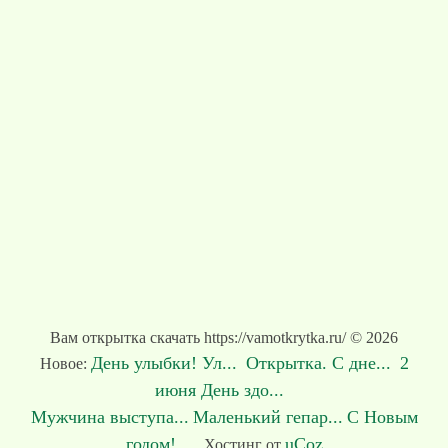
Вам открытка скачать https://vamotkrytka.ru/ © 2026
День улыбки! Ул...
Открытка. С дне...
2
Новое:
июня День здо...
Мужчина выступа...
Маленький гепар...
С Новым
годом! ...
uCoz
Хостинг от