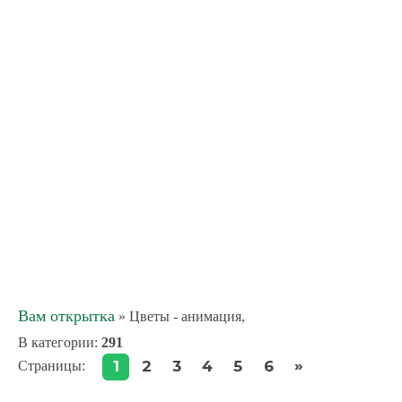
Вам открытка
» Цветы - анимация,
В категории
:
291
»
1
2
3
4
5
6
Страницы
: