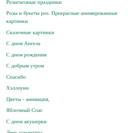
Религиозные праздники
Розы и букеты роз. Прекрасные анимированные
картинки
Сказочные картинки
С днем Ангела
С днем рождения
С добрым утром
Спасибо
Хэллоуин
Цветы - анимация,
Яблочный Спас
С днем акушерки
День кондитера