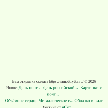
Вам открытка скачать https://vamotkrytka.ru/ © 2026
День почты
День российской...
Картинки с
Новое:
почт...
Объёмное сердце
Металлическое с...
Облачко в виде
...
uCoz
Хостинг от