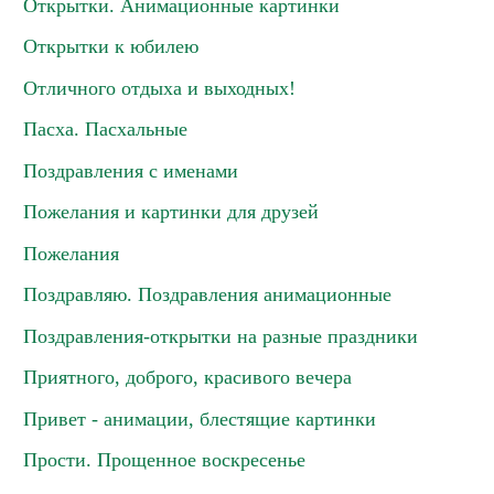
Открытки. Анимационные картинки
Открытки к юбилею
Отличного отдыха и выходных!
Пасха. Пасхальные
Поздравления с именами
Пожелания и картинки для друзей
Пожелания
Поздравляю. Поздравления анимационные
Поздравления-открытки на разные праздники
Приятного, доброго, красивого вечера
Привет - анимации, блестящие картинки
Прости. Прощенное воскресенье