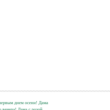
первым днем осени! Дама
 вечера! Дама с розой