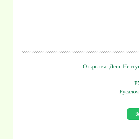
Открытка. День Непту
Р
Русалоч
В