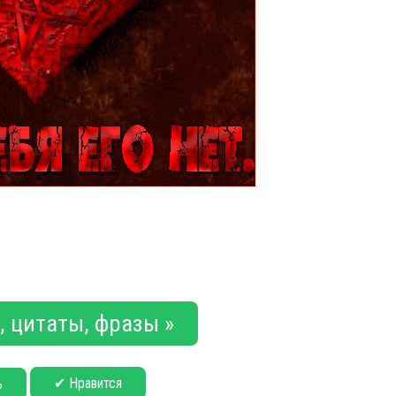
 цитаты, фразы »
✔ Нравится
ь