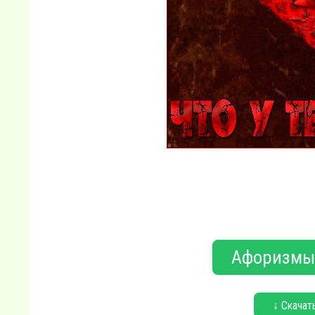
Афоризмы,
↓ Скачат