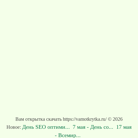
Вам открытка скачать https://vamotkrytka.ru/ © 2026
День SEO оптими...
7 мая - День со...
17 мая
Новое:
- Всемир...