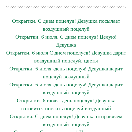
Открытки. С днем поцелуя! Девушка посылает
воздушный поцелуй
Открытки. 6 июля. С днем поцелуя! Целую!
Девушка
Открытки. 6 июля С днем поцелуев! Девушка дарит
воздушный поцелуй, цветы
Открытки. 6 июля -день поцелуя! Девушка дарит
поцелуй воздушный
Открытки. 6 июля -день поцелуя! Девушка дарит
воздушный поцелуй
Открытки. 6 июля -день поцелуя! Девушка
готовится послать поцелуй воздушный
Открытка. С днем поцелуя! Девушка отправляем
воздушный поцелуй