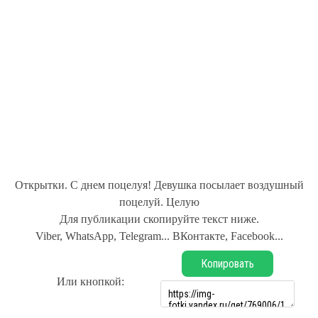
Открытки. С днем поцелуя! Девушка посылает воздушный
поцелуй. Целую
Для публикации скопируйте текст ниже.
Viber, WhatsApp, Telegram... ВКонтакте, Facebook...
Копировать
Или кнопкой: