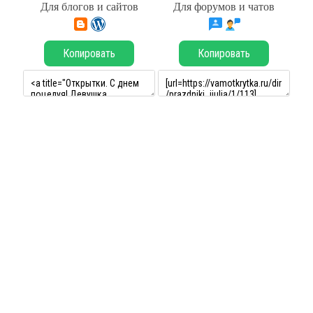
Для блогов и сайтов
Для форумов и чатов
Копировать
Копировать