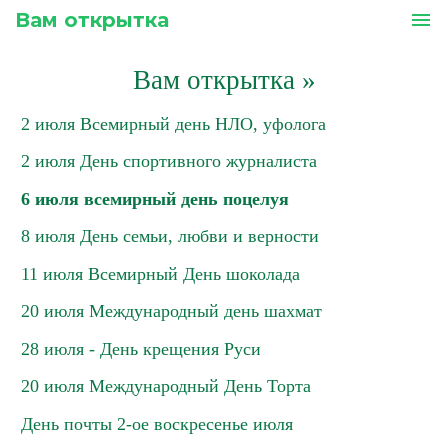
Вам открытка
menu
Вам открытка
»
2 июля Всемирный день НЛО, уфолога
2 июля День спортивного журналиста
6 июля всемирный день поцелуя
8 июля День семьи, любви и верности
11 июля Всемирный День шоколада
20 июля Международный день шахмат
28 июля - День крещения Руси
20 июля Международный День Торта
День почты 2-ое воскресенье июля