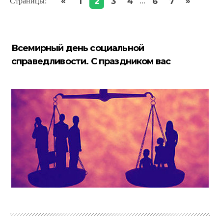
«
»
1
2
3
4
6
7
Страницы
:
...
Всемирный день социальной
справедливости. С праздником вас