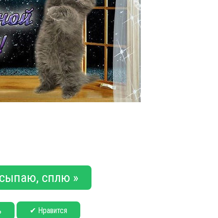
асыпаю, сплю »
✔ Нравится
ь