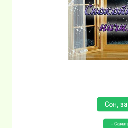
Сон, з
↓ Скачат