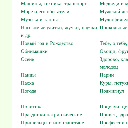
Машины, техника, транспорт
Медведи и м
Море и его обитатели
Мужской ден
Музыка и танцы
Мультфиль
Насекомые:улитки, жучки, паучки
Прикольные 
и др.
Новый год и Рождество
Тебе, о тебе,
Обнимашки
Овощи, фрук
Осень
Здорово, кла
молодец
Панды
Парни
Пасха
Куры, петух
Погода
Подмигнул
Политика
Поцелуи, це
Праздники патриотические
Привет, здр
Пришельцы и инопланетяне
Профессии и