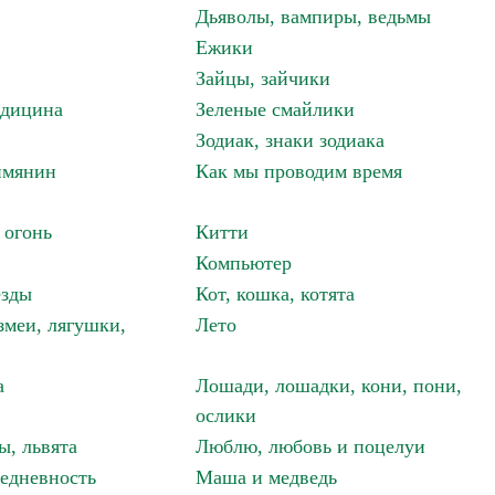
Дьяволы, вампиры, ведьмы
Ежики
Зайцы, зайчики
едицина
Зеленые смайлики
Зодиак, знаки зодиака
имянин
Как мы проводим время
 огонь
Китти
Компьютер
езды
Кот, кошка, котята
змеи, лягушки,
Лето
а
Лошади, лошадки, кони, пони,
ослики
ы, львята
Люблю, любовь и поцелуи
едневность
Маша и медведь