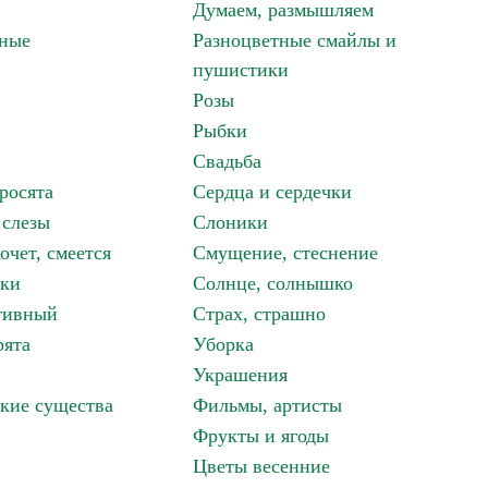
Думаем, размышляем
зные
Разноцветные смайлы и
пушистики
Розы
Рыбки
Свадьба
росята
Сердца и сердечки
 слезы
Слоники
очет, смеется
Смущение, стеснение
аки
Солнце, солнышко
тивный
Страх, страшно
рята
Уборка
Украшения
кие существа
Фильмы, артисты
Фрукты и ягоды
Цветы весенние