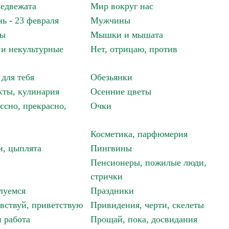
едвежата
Мир вокруг нас
ь - 23 февраля
Мужчины
мы
Мышки и мышата
и некультурные
Нет, отрицаю, против
 для тебя
Обезьянки
ты, кулинария
Осенние цветы
ссно, прекрасно,
Очки
Косметика, парфюмерия
и, цыплята
Пингвины
Пенсионеры, пожилые люди,
стрички
луемся
Праздники
авствуй, приветствую
Привидения, черти, скелеты
 работа
Прощай, пока, досвидания