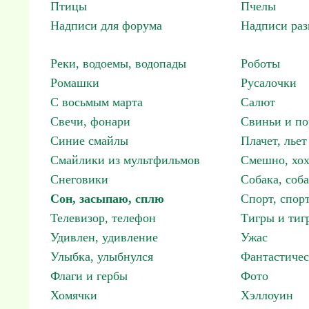
Птицы
Пчелы
Надписи для форума
Надписи ра
Реки, водоемы, водопады
Роботы
Ромашки
Русалочки
С восьмым марта
Салют
Свечи, фонари
Свиньи и по
Синие смайлы
Плачет, льет
Смайлики из мультфильмов
Смешно, хох
Снеговики
Собака, соб
Сон, засыпаю, сплю
Спорт, спор
Телевизор, телефон
Тигры и тиг
Удивлен, удивление
Ужас
Улыбка, улыбнулся
Фантастичес
Флаги и гербы
Фото
Хомячки
Хэллоуин