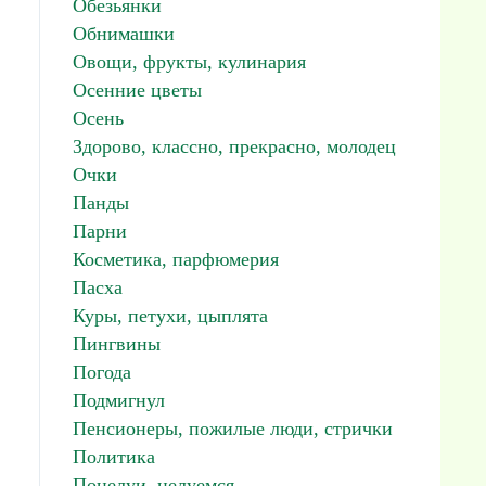
Обезьянки
Обнимашки
Овощи, фрукты, кулинария
Осенние цветы
Осень
Здорово, классно, прекрасно, молодец
Очки
Панды
Парни
Косметика, парфюмерия
Пасха
Куры, петухи, цыплята
Пингвины
Погода
Подмигнул
Пенсионеры, пожилые люди, стрички
Политика
Поцелуи, целуемся