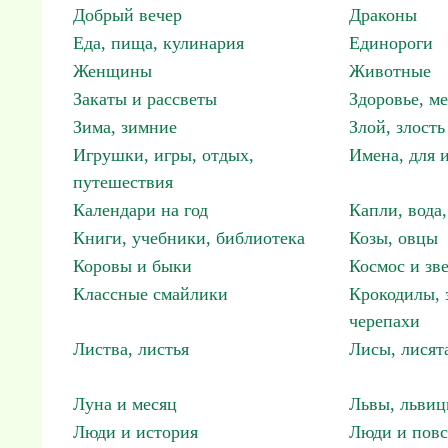
Добрый вечер
Драконы
Еда, пища, кулинария
Единороги
Женщины
Животные
Закаты и рассветы
Здоровье, м
Зима, зимние
Злой, злость
Игрушки, игры, отдых,
Имена, для 
путешествия
Календари на год
Капли, вода,
Книги, учебники, библиотека
Козы, овцы
Коровы и быки
Космос и зв
Классные смайлики
Крокодилы, 
черепахи
Листва, листья
Лисы, лисят
Луна и месяц
Львы, львиц
Люди и история
Люди и повс