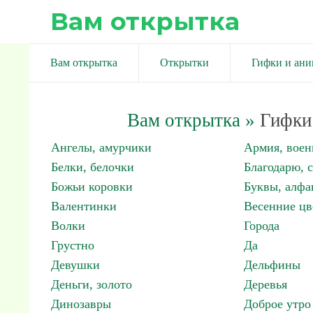
Вам открытка
Вам открытка
Открытки
Гифки и ан
Вам открытка
»
Гифки 
Ангелы, амурчики
Армия, вое
Белки, белочки
Благодарю, 
Божьи коровки
Буквы, алфа
Валентинки
Весенние цв
Волки
Города
Грустно
Да
Девушки
Дельфины
Деньги, золото
Деревья
Динозавры
Доброе утро