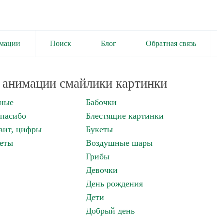
имации
Поиск
Блог
Обратная связь
анимации смайлики картинки
нные
Бабочки
спасибо
Блестящие картинки
вит, цифры
Букеты
еты
Воздушные шары
Грибы
Девочки
День рождения
Дети
Добрый день