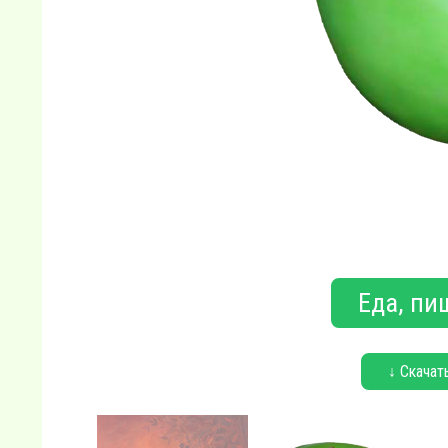
Еда, пи
↓ Скачат