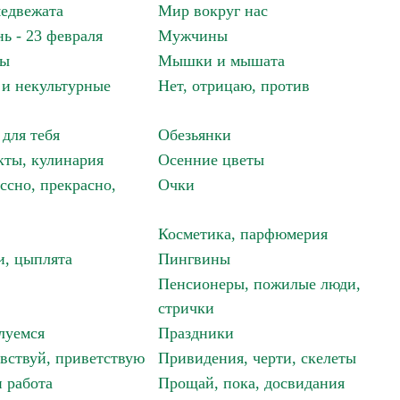
едвежата
Мир вокруг нас
ь - 23 февраля
Мужчины
мы
Мышки и мышата
и некультурные
Нет, отрицаю, против
 для тебя
Обезьянки
ты, кулинария
Осенние цветы
ссно, прекрасно,
Очки
Косметика, парфюмерия
и, цыплята
Пингвины
Пенсионеры, пожилые люди,
стрички
луемся
Праздники
авствуй, приветствую
Привидения, черти, скелеты
 работа
Прощай, пока, досвидания