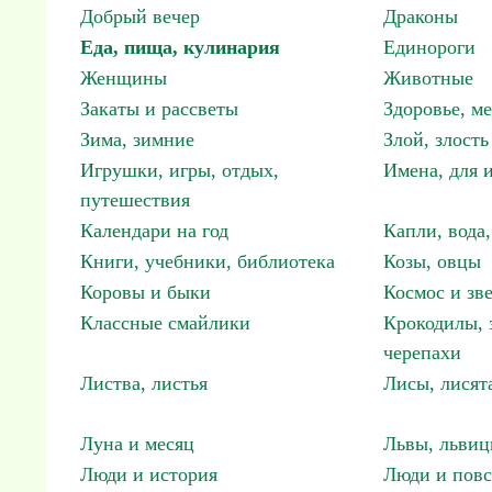
Добрый вечер
Драконы
Еда, пища, кулинария
Единороги
Женщины
Животные
Закаты и рассветы
Здоровье, м
Зима, зимние
Злой, злость
Игрушки, игры, отдых,
Имена, для 
путешествия
Календари на год
Капли, вода,
Книги, учебники, библиотека
Козы, овцы
Коровы и быки
Космос и зв
Классные смайлики
Крокодилы, 
черепахи
Листва, листья
Лисы, лисят
Луна и месяц
Львы, львиц
Люди и история
Люди и повс