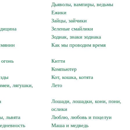
Дьяволы, вампиры, ведьмы
Ежики
Зайцы, зайчики
едицина
Зеленые смайлики
Зодиак, знаки зодиака
имянин
Как мы проводим время
 огонь
Китти
Компьютер
езды
Кот, кошка, котята
змеи, лягушки,
Лето
а
Лошади, лошадки, кони, пони,
ослики
ы, львята
Люблю, любовь и поцелуи
едневность
Маша и медведь