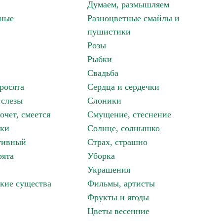
Думаем, размышляем
зные
Разноцветные смайлы и
пушистики
Розы
Рыбки
Свадьба
росята
Сердца и сердечки
 слезы
Слоники
очет, смеется
Смущение, стеснение
аки
Солнце, солнышко
тивный
Страх, страшно
рята
Уборка
Украшения
кие существа
Фильмы, артисты
Фрукты и ягоды
Цветы весенние