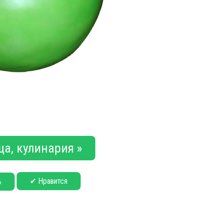
ща, кулинария »
✔ Нравится
ь