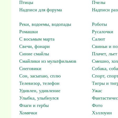
Птицы
Пчелы
Надписи для форума
Надписи ра
Реки, водоемы, водопады
Роботы
Ромашки
Русалочки
С восьмым марта
Салют
Свечи, фонари
Свиньи и по
Синие смайлы
Плачет, льет
Смайлики из мультфильмов
Смешно, хох
Снеговики
Собака, соб
Сон, засыпаю, сплю
Спорт, спор
Телевизор, телефон
Тигры и тиг
Удивлен, удивление
Ужас
Улыбка, улыбнулся
Фантастичес
Флаги и гербы
Фото
Хомячки
Хэллоуин