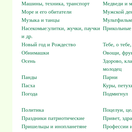
Машины, техника, транспорт
Медведи и м
Море и его обитатели
Мужской ден
Музыка и танцы
Мультфиль
Насекомые:улитки, жучки, паучки
Прикольные 
и др.
Новый год и Рождество
Тебе, о тебе,
Обнимашки
Овощи, фрук
Осень
Здорово, кла
молодец
Панды
Парни
Пасха
Куры, петух
Погода
Подмигнул
Политика
Поцелуи, це
Праздники патриотические
Привет, здр
Пришельцы и инопланетяне
Профессии и