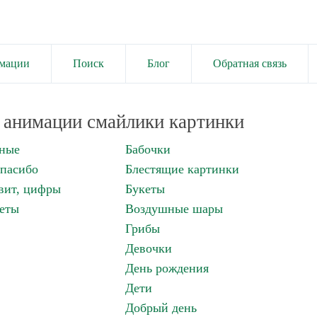
имации
Поиск
Блог
Обратная связь
анимации смайлики картинки
нные
Бабочки
спасибо
Блестящие картинки
вит, цифры
Букеты
еты
Воздушные шары
Грибы
Девочки
День рождения
Дети
Добрый день