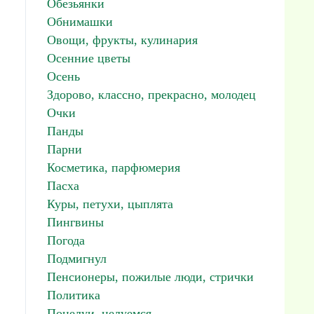
Обезьянки
Обнимашки
Овощи, фрукты, кулинария
Осенние цветы
Осень
Здорово, классно, прекрасно, молодец
Очки
Панды
Парни
Косметика, парфюмерия
Пасха
Куры, петухи, цыплята
Пингвины
Погода
Подмигнул
Пенсионеры, пожилые люди, стрички
Политика
Поцелуи, целуемся