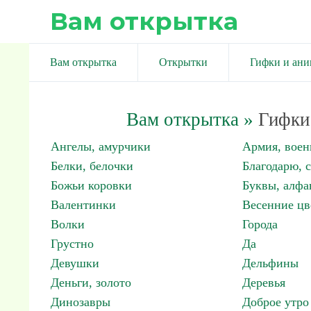
Вам открытка
Вам открытка
Открытки
Гифки и ан
Вам открытка
»
Гифки 
Ангелы, амурчики
Армия, вое
Белки, белочки
Благодарю, 
Божьи коровки
Буквы, алфа
Валентинки
Весенние цв
Волки
Города
Грустно
Да
Девушки
Дельфины
Деньги, золото
Деревья
Динозавры
Доброе утро