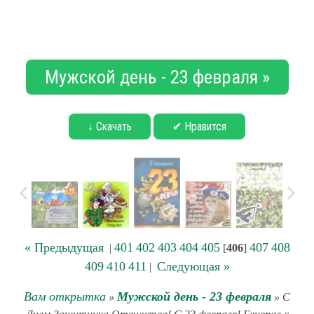
Мужской день - 23 февраля »
↓ Скачать
✔ Нравится
« Предыдущая
401
402
403
404
405
407
408
|
[
406
]
409
410
411
Следующая »
|
Вам открытка
Мужской день - 23 февраля
»
» С