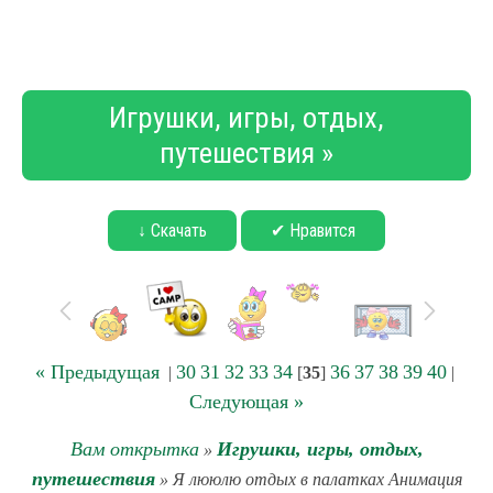
Игрушки, игры, отдых,
путешествия »
↓ Скачать
✔ Нравится
« Предыдущая
30
31
32
33
34
36
37
38
39
40
|
[
35
]
|
Следующая »
Вам открытка
Игрушки, игры, отдых,
»
путешествия
» Я лююлю отдых в палатках Анимация