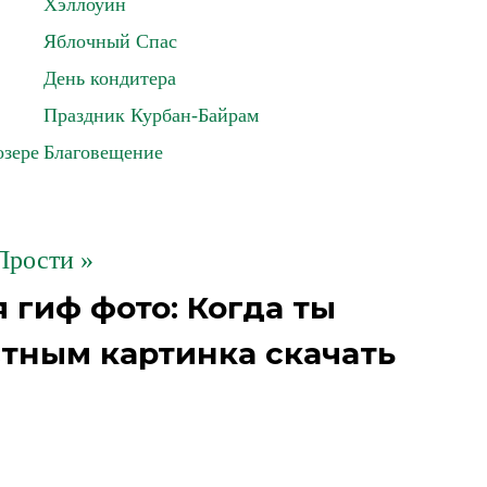
Хэллоуин
Яблочный Спас
День кондитера
Праздник Курбан-Байрам
озере
Благовещение
Прости »
 гиф фото: Когда ты
стным картинка скачать