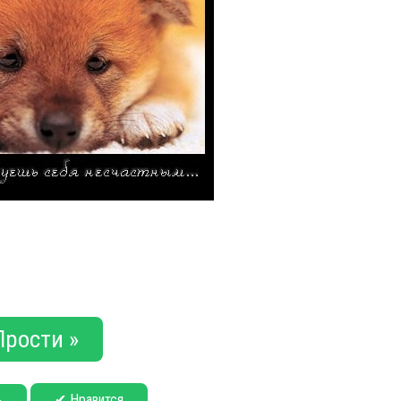
Прости »
✔ Нравится
ь